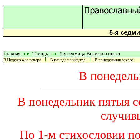
5-я седми
Главная
Триодь
5-я седмица Великого поста
В Неделю 4-ю вечера
В понедельник утра
В понедельник вечера
В понедель
В понедельник пятыя 
случивш
По 1-м стихословии п