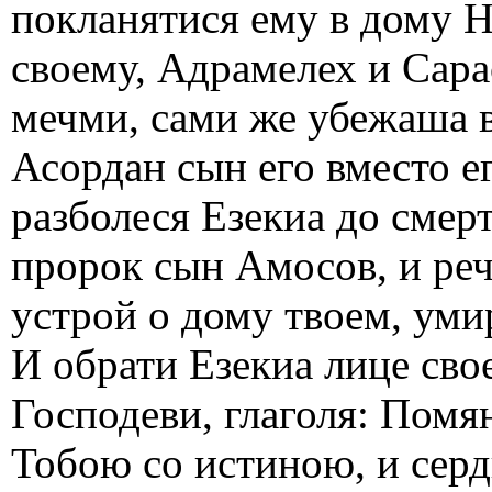
покланятися ему в дому Н
своему, Адрамелех и Сара
мечми, сами же убежаша 
Асордан сын его вместо ег
разболеся Езекиа до смер
пророк сын Амосов, и рече
устрой о дому твоем, уми
И обрати Езекиа лице свое
Господеви, глаголя: Помя
Тобою со истиною, и серд