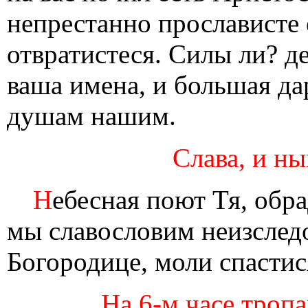
непрестанно прослависте 
отвратистеся. Силы ли? д
ваша имена, и большая да
душам нашим.
Слава, и ны
Н
ебесная поют Тя, обр
мы славословим неизслед
Богородице, моли спасти
На 6-м часе тропа