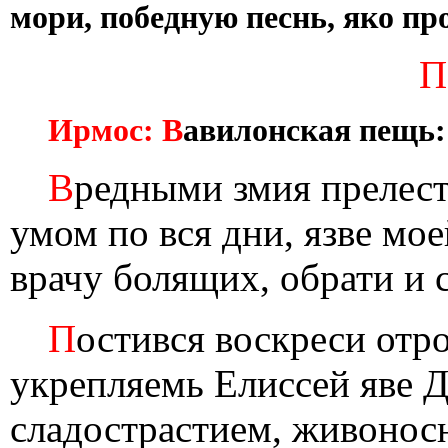
мори, победную песнь, яко пр
П
Ирмос: В
авилонская пещь:
В
редными змия прелест
умом по вся дни, язве мое
врачу болящих, обрати и 
П
остився воскреси отр
укрепляемь Елиссей яве 
сладострастием, живонос