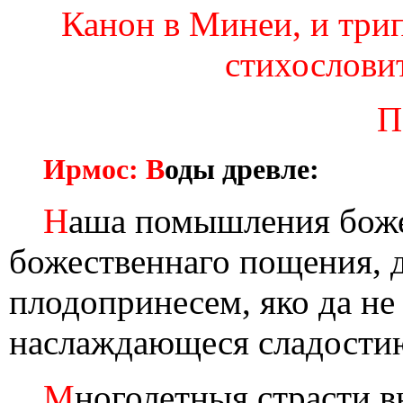
Канон в Минеи, и три
стихословит
П
Ирмос: В
оды древле:
Н
аша помышления боже
божественнаго пощения, 
плодопринесем, яко да не 
наслаждающеся сладости
М
ноголетныя страсти 