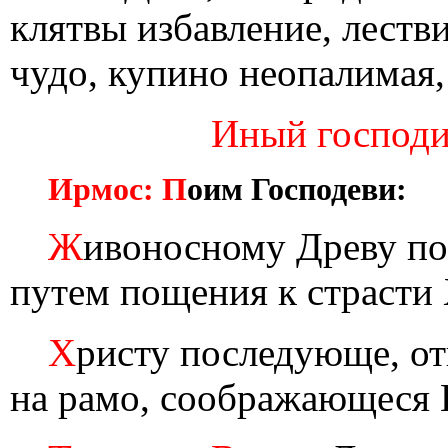
клятвы избавление, леств
чудо, купино неопалимая,
Иный господин
Ирмос: П
оим Господеви:
Ж
ивоносному Древу по
путем пощения к страсти
Х
ристу последующе, от
на рамо, соображающеся 