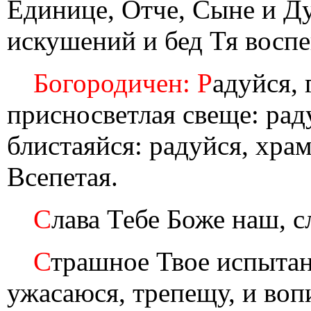
Единице, Отче, Сыне и Ду
искушений и бед Тя восп
Богородичен: Р
адуйся, 
присносветлая свеще: раду
блистаяйся: радуйся, хра
Всепетая.
С
лава Тебе Боже наш, с
С
трашное Твое испыта
ужасаюся, трепещу, и во