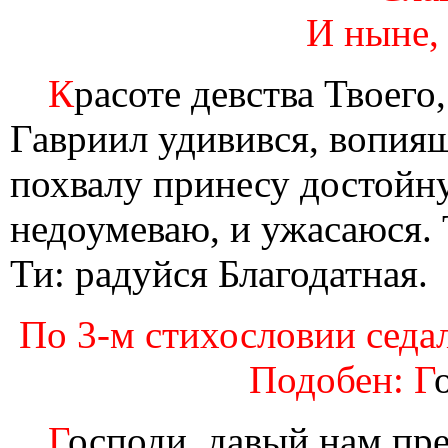
И ныне,
К
расоте девства Твоего
Гавриил удивився, вопия
похвалу принесу достойн
недоумеваю, и ужасаюся.
Ти: радуйся Благодатная.
По 3-м стихословии седал
Подобен: Г
Г
осподи, давый нам пр