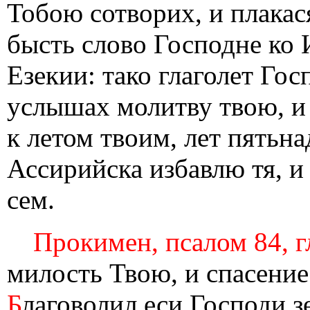
Тобою сотворих, и плакас
бысть слово Господне ко 
Езекии: тако глаголет Гос
услышах молитву твою, и 
к летом твоим, лет пятьна
Ассирийска избавлю тя, и 
сем.
Прокимен, псалом 84, г
милость Твою, и спасение
Б
лаговолил еси Господи з