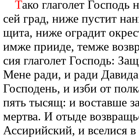
Т
ако глаголет Господь 
сей град, ниже пустит нан
щита, ниже оградит окрес
имже прииде, темже возвра
сия глаголет Господь: Защ
Мене ради, и ради Давида
Господень, и изби от пол
пять тысящ: и воставше за
мертва. И отыде возвращ
Ассирийский, и вселися в