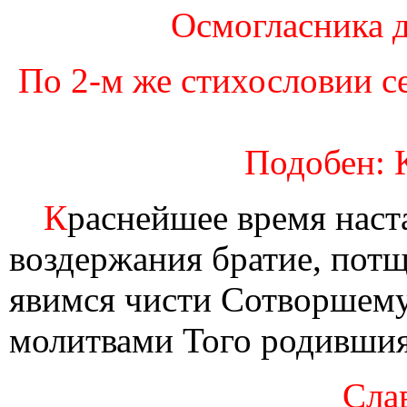
Осмогласника д
По 2-м же стихословии с
Подобен: 
К
раснейшее время наст
воздержания братие, потщ
явимся чисти Сотворшему,
молитвами Того родившия
Слав