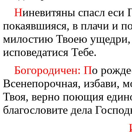
Н
иневитяны спасл еси 
покаявшияся, в плачи и по
милостию Твоею ущедри,
исповедатися Тебе.
Богородичен: П
о рожде
Всенепорочная, избави, м
Твоя, верно поющия еди
благословите дела Господ