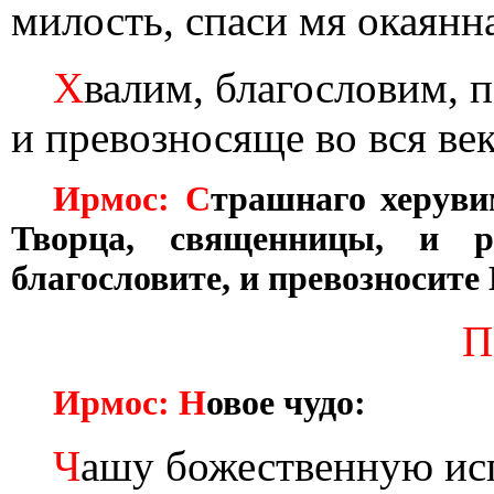
милость, спаси мя окаянн
Х
валим, благословим, 
и превозносяще во вся век
Ирмос: С
трашнаго херуви
Творца, священницы, и р
благословите, и превозносите 
П
Ирмос: Н
овое чудо:
Ч
ашу божественную ис