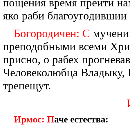
пощения время прейти на
яко раби благоугодившии 
Богородичен: С
мученик
преподобными всеми Хри
присно, о рабех прогнева
Человеколюбца Владыку, 
трепещут.
Ирмос: П
аче естества: