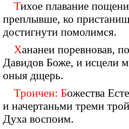
Т
ихое плавание пощен
преплывше, ко пристанищ
достигнути помолимся.
Х
ананеи поревновав, п
Давидов Боже, и исцели 
оныя дщерь.
Троичен: Б
ожества Ест
и начертаньми треми трой
Духа воспоим.