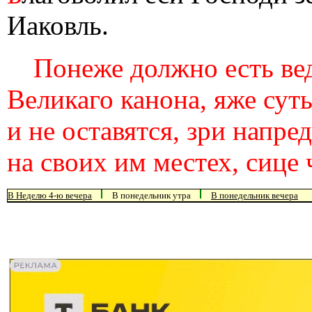
Иаковль.
Понеже должно есть вед
Великаго канона, яже суть
и не оставятся, зри напре
на своих им местех, сице 
В Неделю 4-ю вечера
В понедельник утра
В понедельник вечера