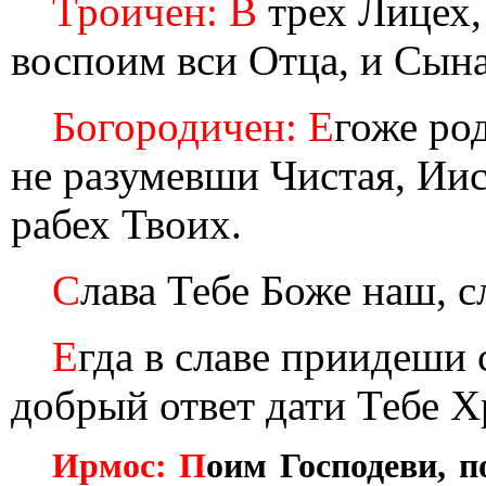
Троичен: В
трех Лицех,
воспоим вси Отца, и Сына
Богородичен: Е
гоже ро
не разумевши Чистая, Ии
рабех Твоих.
С
лава Тебе Боже наш, с
Е
гда в славе приидеши 
добрый ответ дати Тебе Х
Ирмос: П
оим Господеви, 