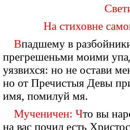
Свети
На стиховне самог
В
падшему в разбойники
прегрешеньми моими упад
уязвихся: но не остави ме
но от Пречистыя Девы пр
имя, помилуй мя.
Мученичен: Ч
то вы нар
на вас почил есть Христо