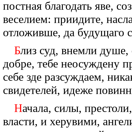
постная благодать яве, с
веселием: приидите, насл
отложивше, да будущаго 
Б
лиз суд, внемли душе,
добре, тебе неосуждену 
себе зде разсуждаем, ник
свидетелей, идеже повин
Н
ачала, силы, престоли
власти, и херувими, ангел