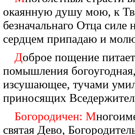
окаянную душу мою, к Тв
безначальнаго Отца силе
сердцем припадаю и молюс
Д
оброе пощение питае
помышления богоугодная, 
изсушающее, тучами умил
приносящих Вседержител
Богородичен: М
ногоим
святая Дево, Богородител