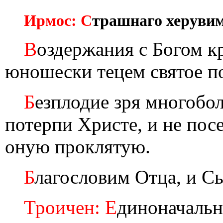
Ирмос: С
трашнаго херуви
В
оздержания с Богом к
юношески тецем святое п
Б
езплодие зря многобо
потерпи Христе, и не пос
оную проклятую.
Б
лагословим Отца, и Сы
Троичен: Е
диноначальн